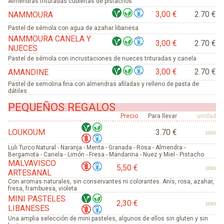
Almendras trituradas cubiertas de pistachos
3,00 €
2.70 €
NAMMOURA
Pastel de sémola con agua de azahar libanesa
NAMMOURA CANELA Y
3,00 €
2.70 €
NUECES
Pastel de sémola con incrustaciones de nueces trituradas y canela
3,00 €
2.70 €
AMANDINE
Pastel de semolina fina con almendras afiladas y relleno de pasta de
dátiles
PEQUEÑOS REGALOS
Precio
Para llevar
unidad
LOUKOUM
3.70 €
uno
Luli Turco Natural - Naranja - Menta - Granada - Rosa - Almendra -
Bergamota - Canela - Limón - Fresa - Mandarina - Nuez y Miel - Pistacho
MALVAVISCO
5,50 €
uno
ARTESANAL
Con aromas naturales, sin conservantes ni colorantes. Anís, rosa, azahar,
fresa, frambuesa, violeta
MINI PASTELES
2,30 €
uno
LIBANESES
Una amplia selección de mini pasteles, algunos de ellos sin gluten y sin