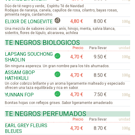
Dúo de té negro y verde,. Espíritu Té de Navidad .
Rodajas de naranja, canela, capullos de rosa, cilantro, bayas rosas,
pimienta negra, cardamomo.
4,80 €
8.00 €
ELIXIR DE LONGEVITE
100g
Una mezcla de sabores únicos: anís, hinojo, menta, salvia blanca,
sideritis, flores de lúpulo, alcaravea, achilea
TE NEGROS BIOLOGICOS
Precio
Para llevar
unidad
LAPSANG SOUCHONG
4,70 €
9.50 €
100g
SHAOLIN
Sin ninguna aspereza. Un gran nombre para los tés ahumados.
ASSAM GBOP
4,70 €
8.50 €
100g
HATHIKULI
Un color cobrizo brillante y un aroma ligeramente malteado y especiado
ofrecen una taza equilibrada y rica en sabor.
4,70 €
7.50 €
YUNNAN FOP
100g
Bonitas hojas con reflejos grises. Sabor ligeramente amaderado.
TE NEGROS PERFUMADOS
Precio
Para llevar
unidad
EARL GREY FLEURS
4,70 €
8.70 €
100g
BLEUES