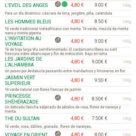
4,80 €
9.00 €
L'EVEIL DES ANGES
100g
Para un día dinámico: cáscara de lima, jengibre, piña, caléndula.
4,80 €
8.50 €
LES HOMMES BLEUS
100g
Té verde tradicional norteafricano con menta. Té verde, mezcla de menta
nana y menta piperita.
L'INVITATION AU
4,80 €
9.00 €
100g
VOYAGE
Té de hoja larga Wu semifermentado. El cardamomo libera su sutil
frescura sobre albaricoque y flor de melocotón. Bajo en teína.
LES JARDINS DE
4,80 €
9.00€ €
100g
L'ALHAMBRA
Un paseo por Andalucía paseando entre mandarinos y limoneros en flor.
JASMIN VERT
4,80 €
9.50 €
100g
SUPERIEUR
Té verde natural con flores frescas de jazmín.
PRINCESSE
4,80 €
8.50€ €
100g
SHÉHÉRAZADE
Un delicado Sencha salpicado de pétalos de rosa, flores de naranja y
menta.
4,80 €
7.50€ €
THE DU SULTAN
100g
Té verde, rosa, dátiles, granada , flores de naranjas,
4,80 €
8.00 €
VOYAGE EN ORIENT
100g