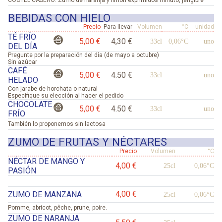
BEBIDAS CON HIELO
Precio
Para llevar
Volumen
°C
unidad
TÉ FRÍO
5,00 €
4,30 €
33cl
0,06°C
uno
DEL DÍA
Pregunte por la preparación del día (de mayo a octubre)
Sin azúcar
CAFÉ
5,00 €
4.50 €
33cl
uno
HELADO
Con jarabe de horchata o natural
Especifique su elección al hacer el pedido
CHOCOLATE
5,00 €
4.50 €
33cl
uno
FRÍO
También lo proponemos sin lactosa
ZUMO DE FRUTAS Y NÉCTARES
Precio
Volumen
°C
NÉCTAR DE MANGO Y
4,00 €
25cl
0,06°C
PASIÓN
4,00 €
ZUMO DE MANZANA
25cl
0,06°C
Pomme, abricot, pêche, prune, poire.
ZUMO DE NARANJA