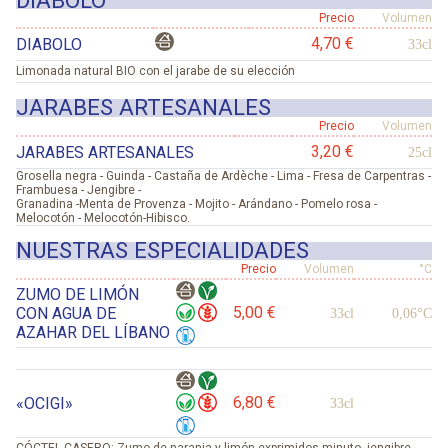
Precio
Volumen
4,70 €
DIABOLO
33cl
Limonada natural BIO con el jarabe de su elección
JARABES ARTESANALES
Precio
Volumen
3,20 €
JARABES ARTESANALES
25cl
Grosella negra - Guinda - Castaña de Ardèche - Lima - Fresa de Carpentras -
Frambuesa - Jengibre -
Granadina -Menta de Provenza - Mojito - Arándano - Pomelo rosa -
Melocotón - Melocotón-Hibisco.
NUESTRAS ESPECIALIDADES
Precio
Volumen
°C
ZUMO DE LIMÓN
5,00 €
CON AGUA DE
33cl
0,06°C
AZAHAR DEL LÍBANO
6,80 €
«OCIGI»
33cl
CÓCTEL CASERO: Zumo de naranja y limón exprimidos minuto, jengibre