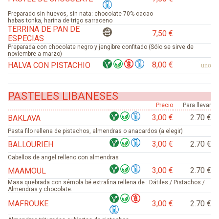
Preparado sin huevos, sin nata: chocolate 70% cacao
habas tonka, harina de trigo sarraceno
TERRINA DE PAN DE
7,50 €
ESPECIAS
Preparada con chocolate negro y jengibre confitado (Sólo se sirve de
noviembre a marzo)
8,00 €
HALVA CON PISTACHIO
uno
PASTELES LIBANESES
Precio
Para llevar
3,00 €
2.70 €
BAKLAVA
Pasta filo rellena de pistachos, almendras o anacardos (a elegir)
3,00 €
2.70 €
BALLOURIEH
Cabellos de angel relleno con almendras
3,00 €
2.70 €
MAAMOUL
Masa quebrada con sémola bé extrafina rellena de : Dátiles / Pistachos /
Almendras y chocolate.
MAFROUKE
3,00 €
2.70 €