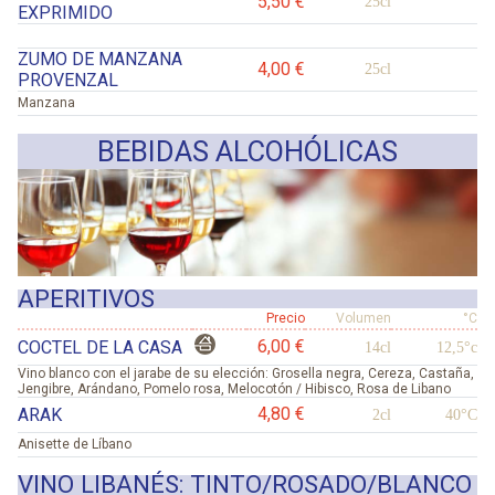
5,50 €
25cl
EXPRIMIDO
ZUMO DE MANZANA
4,00 €
25cl
PROVENZAL
Manzana
BEBIDAS ALCOHÓLICAS
APERITIVOS
Precio
Volumen
°C
6,00 €
COCTEL DE LA CASA
14cl
12,5°c
Vino blanco con el jarabe de su elección: Grosella negra, Cereza, Castaña,
Jengibre, Arándano, Pomelo rosa, Melocotón / Hibisco, Rosa de Libano
4,80 €
ARAK
2cl
40°C
Anisette de Líbano
VINO LIBANÉS: TINTO/ROSADO/BLANCO