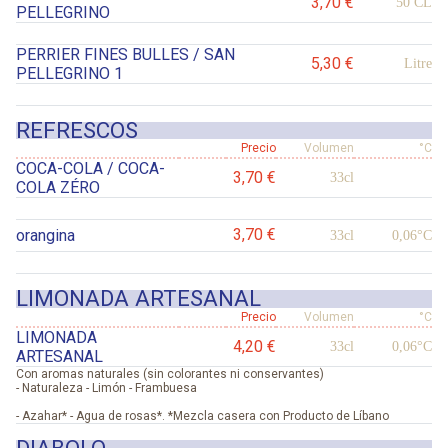
3,70 €
50 CL
PELLEGRINO
PERRIER FINES BULLES / SAN
5,30 €
Litre
PELLEGRINO 1
REFRESCOS
Precio
Volumen
°C
COCA-COLA / COCA-
3,70 €
33cl
COLA ZÉRO
3,70 €
orangina
33cl
0,06°C
LIMONADA ARTESANAL
Precio
Volumen
°C
LIMONADA
4,20 €
33cl
0,06°C
ARTESANAL
Con aromas naturales (sin colorantes ni conservantes)
- Naturaleza - Limón - Frambuesa
- Azahar* - Agua de rosas*. *Mezcla casera con Producto de Líbano
DIABOLO