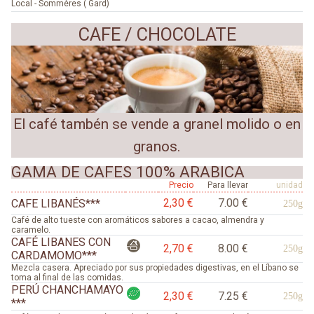
Local - Sommères ( Gard)
CAFE
/ CHOCOLATE
El café tambén se vende a granel molido o en
granos.
GAMA DE CAFES 100% ARABICA
Precio
Para llevar
unidad
2,30 €
7.00 €
CAFE LIBANÉS***
250g
Café de alto tueste con aromáticos sabores a cacao, almendra y
caramelo.
CAFÉ LIBANES CON
2,70 €
8.00 €
250g
CARDAMOMO***
Mezcla casera. Apreciado por sus propiedades digestivas, en el Líbano se
toma al final de las comidas.
PERÚ CHANCHAMAYO
2,30 €
7.25 €
250g
***