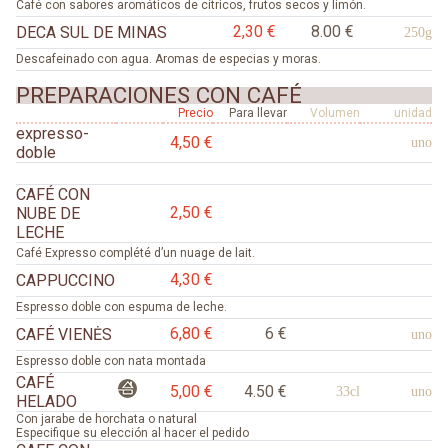
Café con sabores aromáticos de cítricos, frutos secos y limón.
2,30 €
8.00 €
DECA SUL DE MINAS
250g
Descafeinado con agua. Aromas de especias y moras.
PREPARACIONES CON CAFÉ
Precio
Para llevar
Volumen
unidad
expresso-
4,50 €
uno
doble
CAFÉ CON
2,50 €
NUBE DE
LECHE
Café Expresso complété d’un nuage de lait.
4,30 €
CAPPUCCINO
Espresso doble con espuma de leche.
6,80 €
6 €
CAFÉ VIENĖS
uno
Espresso doble con nata montada
CAFÉ
5,00 €
4.50 €
33cl
uno
HELADO
Con jarabe de horchata o natural
Especifique su elección al hacer el pedido