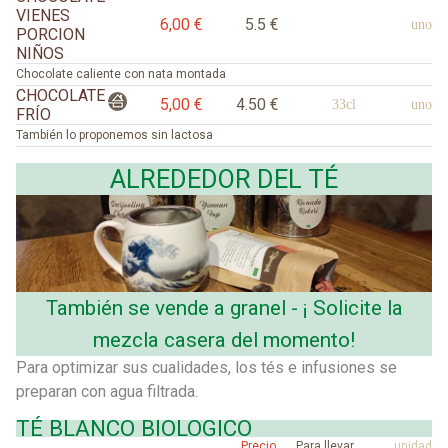
VIENES
6,00 €
5.5 €
uno
PORCION
NIÑOS
Chocolate caliente con nata montada
CHOCOLATE
5,00 €
4.50 €
33cl
uno
FRÍO
También lo proponemos sin lactosa
ALREDEDOR DEL TÉ
También se vende a granel - ¡ Solicite la
mezcla casera del momento!
Para optimizar sus cualidades, los tés e infusiones se
preparan con agua filtrada.
TÉ BLANCO BIOLOGICO
Precio
Para llevar
unidad