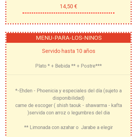
14,50 €
MENU-PARA-LOS-NINOS
Servido hasta 10 años
Plato * + Bebida ** + Postre***
*-Ehden - Phoenicia y especiales del día (sujeto a
disponibilidad)
carne de escoger ( shish taouk - shawarma - kafta
)servida con arroz o legumbres del dia
** Limonada con azahar o Jarabe a elegir