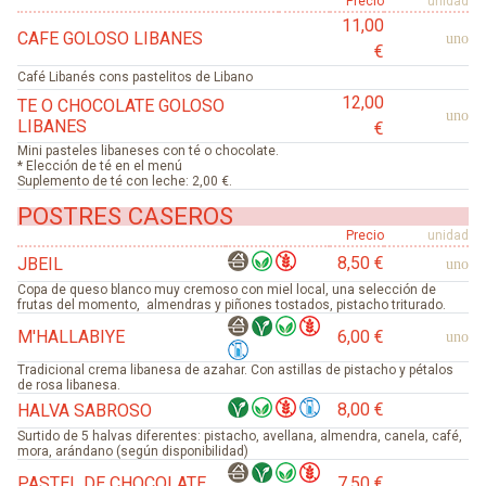
Precio
unidad
11,00
CAFE GOLOSO LIBANES
uno
€
Café Libanés cons pastelitos de Libano
12,00
TE O CHOCOLATE GOLOSO
uno
LIBANES
€
Mini pasteles libaneses con té o chocolate.
* Elección de té en el menú
Suplemento de té con leche: 2,00 €.
POSTRES CASEROS
Precio
unidad
8,50 €
JBEIL
uno
Copa de queso blanco muy cremoso con miel local, una selección de
frutas del momento, almendras y piñones tostados, pistacho triturado.
M'HALLABIYE
6,00 €
uno
Tradicional crema libanesa de azahar. Con astillas de pistacho y pétalos
de rosa libanesa.
8,00 €
HALVA SABROSO
Surtido de 5 halvas diferentes: pistacho, avellana, almendra, canela, café,
mora, arándano (según disponibilidad)
PASTEL DE CHOCOLATE
7,50 €