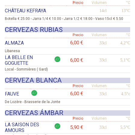
Precio
Volumen
°C
CHÂTEAU KEFRAYA
14cl
13°C
Botella € 25.00 - Jarra 1/4 € 10.00 - Jarra 1/2 € 18.00 - Vaso 15cl € 5.50
CERVEZAS RUBIAS
Precio
Volumen
°C
6,00 €
ALMAZA
33cl
4,2°C
Libanesa
LA BELLE EN
6,00 €
33cl
5,1°C
GOGUETTE
Local - Sommières ( Gard)
CERVEZA BLANCA
Precio
Volumen
°C
6,00 €
FAUVE
33cl
4.5°c
De Lozère - Brasserie de la Jonte
CERVEZAS ÁMBAR
Precio
Volumen
°C
LA SAISON DES
5,90 €
33cl
5,5°C
AMOURS