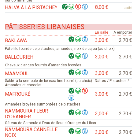
sur commande)
8,00 €
HALVA À LA PISTACHE*
unité
PÂTISSERIES LIBANAISES
En salle
A emporter
3,00 €
2.70 €
BAKLAWA
Pâte filo fourrée de pistaches, amandes, noix de cajou (au choix).
3,00 €
2.70 €
BALLOURIEH
Cheveux d’anges fourrés d’amandes broyées.
3,00 €
2.70 €
MAAMOUL
Sablé à la semoule de bé exra fine fourré (au choix) : Dattes / Pistaches /
Amandes et chocolat.
MAFROUKÉ
3,00 €
2.70 €
Amandes broyées surmontées de pistaches
NAMMOURA FLEUR
3,00 €
2.70 €
D’ORANGER
Gâteau de Semoule à l’eau de fleur d’Oranger du Liban
NAMMOURA CANNELLE
3,00 €
2.70 €
NOIX