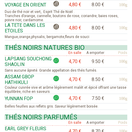
4,80 €
8.00 €
VOYAGE EN ORIENT
100g
Duo de thé noir et vert,. Esprit Thé de Noël .
Tranches d’orange, cannelle, boutons de rose, coriandre, baies roses,
poivre noir, cardamome.
LA TETE DANS LES
4,80 €
8.00 €
100g
ETOILES
Mangue,orange,physalis, bergamote,fleurs de souci
THÉS NOIRS NATURES BIO
En salle
A emporter
Poids
LAPSANG SOUCHONG
4,70 €
9.50 €
100g
SHAOLIN
Sans aucune âpreté. Grande appellation des thés fumés.
ASSAM GBOP
4,70 €
8.50 €
100g
HATHIKULI
Couleur cuivrée vive et arôme légèrement malét et épicé offrant une tasse
équilibrée, riche en saveurs
4,70 €
7.50 €
YUNNAN FOP
100g
Belles feuilles aux reflets gris. Saveur légèrement boisée.
THÉS NOIRS PARFUMÉS
En salle
A emporter
Poids
EARL GREY FLEURS
4,70 €
8.70 €
100g