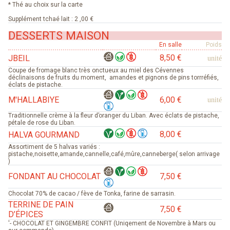
* Thé au choix sur la carte
Supplément tchaé lait : 2 ,00 €
DESSERTS MAISON
En salle
Poids
8,50 €
JBEIL
unité
Coupe de fromage blanc très onctueux au miel des Cévennes
déclinaisons de fruits du moment, amandes et pignons de pins torrréfiés,
éclats de pistache.
M'HALLABIYE
6,00 €
unité
Traditionnelle crème à la fleur d’oranger du Liban. Avec éclats de pistache,
pétale de rose du Liban.
8,00 €
HALVA GOURMAND
Assortiment de 5 halvas variés :
pistache,noisette,amande,cannelle,café,mûre,canneberge( selon arrivage
)
FONDANT AU CHOCOLAT
7,50 €
Chocolat 70% de cacao / fève de Tonka, farine de sarrasin.
TERRINE DE PAIN
7,50 €
D’ÉPICES
'- CHOCOLAT ET GINGEMBRE CONFIT (Uniqement de Novembre à Mars ou