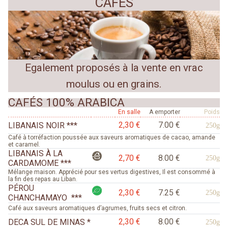
CAFÉS
Egalement proposés à la vente en vrac
moulus ou en grains.
CAFÉS 100% ARABICA
En salle
A emporter
Poids
2,30 €
7.00 €
LIBANAIS NOIR ***
250g
Café à torréfaction poussée aux saveurs aromatiques de cacao, amande
et caramel.
LIBANAIS À LA
2,70 €
8.00 €
250g
CARDAMOME ***
Mélange maison. Apprécié pour ses vertus digestives, Il est consommé à
la fin des repas au Liban.
PÉROU
2,30 €
7.25 €
250g
CHANCHAMAYO ***
Café aux saveurs aromatiques d’agrumes, fruits secs et citron.
2,30 €
8.00 €
DECA SUL DE MINAS *
250g