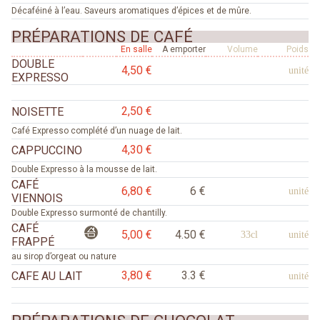
Décaféiné à l’eau. Saveurs aromatiques d’épices et de mûre.
PRÉPARATIONS DE CAFÉ
En salle
A emporter
Volume
Poids
DOUBLE
4,50 €
unité
EXPRESSO
2,50 €
NOISETTE
Café Expresso complété d’un nuage de lait.
4,30 €
CAPPUCCINO
Double Expresso à la mousse de lait.
CAFÉ
6,80 €
6 €
unité
VIENNOIS
Double Expresso surmonté de chantilly.
CAFÉ
5,00 €
4.50 €
33cl
unité
FRAPPÉ
au sirop d’orgeat ou nature
3,80 €
3.3 €
CAFE AU LAIT
unité