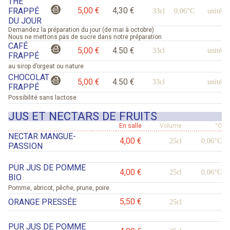
THÉ
5,00 €
4,30 €
FRAPPÉ
33cl
0,06°C
unité
DU JOUR
Demandez la préparation du jour (de mai à octobre)
Nous ne mettons pas de sucre dans notre préparation
CAFÉ
5,00 €
4.50 €
33cl
unité
FRAPPÉ
au sirop d’orgeat ou nature
CHOCOLAT
5,00 €
4.50 €
33cl
unité
FRAPPÉ
Possibilité sans lactose
JUS ET NECTARS DE FRUITS
En salle
Volume
°C
NECTAR MANGUE-
4,00 €
25cl
0,06°C
PASSION
PUR JUS DE POMME
4,00 €
25cl
0,06°C
BIO
Pomme, abricot, pêche, prune, poire.
5,50 €
ORANGE PRESSÉE
25cl
PUR JUS DE POMME