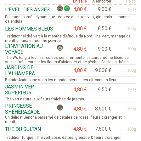
En salle
A emporter
Poids
4,80 €
9.00 €
L’ÉVEIL DES ANGES
100g
Pour une journée dynamique : écorce de citron vert, gingembre, ananas,
calendula.
4,80 €
8.50 €
LES HOMMES BLEUS
100g
Traditionnel thé vert à la menthe d’Afrique du Nord. Thé Vert, mariage de
menthe nana et menthe poivrée.
L’INVITATION AU
4,80 €
9.00 €
100g
VOYAGE
Thé Wu long à feuilles roulées semi fermenté. La cardamome libère sa
subtile fraîcheur sur les fleurs d’abricotier et de pêcher. Faible en théine.
JARDINS DE
4,80 €
9.00€ €
100g
L’ALHAMBRA
Balade Andalouse sous les mandariniers et les citronniers fleuris.
JASMIN VERT
4,80 €
9.50 €
100g
SUPÉRIEUR
Thé vert naturel aux fleurs fraîches de jasmin.
PRINCESSE
4,80 €
8.50€ €
100g
SHÉHÉRAZADE
Un délicat Sencha parsemé de pétales de roses, fleurs d’oranger et
menthe.
4,80 €
7.50€ €
THE DU SULTAN
100g
Tradition Turque :Thé vert, rose, dattes, grenade & fleurs d’oranger.