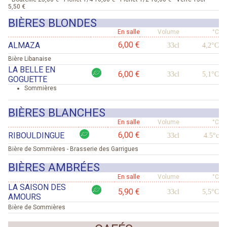
5,50 €
BIÈRES BLONDES
En salle
Volume
°C
6,00 €
ALMAZA
33cl
4,2°C
Bière Libanaise
LA BELLE EN
6,00 €
33cl
5,1°C
GOGUETTE
Sommières
BIÈRES BLANCHES
En salle
Volume
°C
6,00 €
RIBOULDINGUE
33cl
4.5°c
Bière de Sommières - Brasserie des Garrigues
BIÈRES AMBRÉES
En salle
Volume
°C
LA SAISON DES
5,90 €
33cl
5,5°C
AMOURS
Bière de Sommières