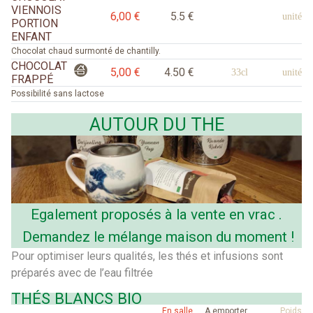
VIENNOIS
6,00 €
5.5 €
unité
PORTION
ENFANT
Chocolat chaud surmonté de chantilly.
CHOCOLAT
5,00 €
4.50 €
33cl
unité
FRAPPÉ
Possibilité sans lactose
AUTOUR DU THE
Egalement proposés à la vente en vrac .
Demandez le mélange maison du moment !
Pour optimiser leurs qualités, les thés et infusions sont
préparés avec de l’eau filtrée
THÉS BLANCS BIO
En salle
A emporter
Poids