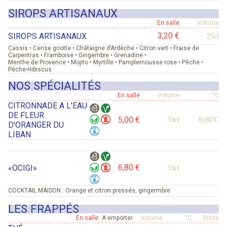
SIROPS ARTISANAUX
En salle
Volume
3,20 €
SIROPS ARTISANAUX
25cl
Cassis • Cerise griotte • Châtaigne d’Ardèche • Citron vert • Fraise de
Carpentras • Framboise • Gingembre • Grenadine •
Menthe de Provence • Mojito • Myrtille • Pamplemousse rose • Pêche •
Pêche-Hibiscus.
NOS SPÉCIALITÉS
En salle
Volume
°C
CITRONNADE A L'EAU
DE FLEUR
5,00 €
33cl
0,06°C
D'ORANGER DU
LIBAN
6,80 €
«OCIGI»
33cl
COCKTAIL MAISON : Orange et citron pressés, gingermbre
LES FRAPPÉS
En salle
A emporter
Volume
°C
Poids