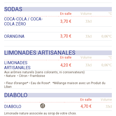
SODAS
En salle
Volume
°C
COCA-COLA / COCA-
3,70 €
33cl
COLA ZÉRO
3,70 €
ORANGINA
33cl
0,06°C
LIMONADES ARTISANALES
En salle
Volume
°C
LIMONADES
4,20 €
33cl
0,06°C
ARTISANALES
Aux arômes naturels (sans colorants, ni conservateurs)
• Nature • Citron • Framboise
• Fleur d’oranger* • Eau de Rose*. *
Mélange maison avec un Produit du
Liban
DIABOLO
En salle
Volume
4,70 €
DIABOLO
33cl
Limonade nature associée au sirop de votre choix.