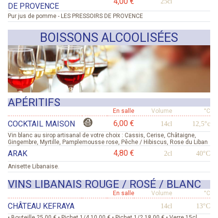
4,00 €
25cl
DE PROVENCE
Pur jus de pomme - LES PRESSOIRS DE PROVENCE
BOISSONS ALCOOLISÉES
APÉRITIFS
En salle
Volume
°C
6,00 €
COCKTAIL MAISON
14cl
12,5°c
Vin blanc au sirop artisanal de votre choix : Cassis, Cerise, Châtaigne,
Gingembre, Myrtille, Pamplemousse rose, Pêche / Hibiscus, Rose du Liban
4,80 €
ARAK
2cl
40°C
Anisette Libanaise.
VINS LIBANAIS ROUGE / ROSÉ / BLANC
En salle
Volume
°C
CHÂTEAU KEFRAYA
14cl
13°C
• Bouteille 25,00 € • Pichet 1/4 10,00 € • Pichet 1/2 18,00 € • Verre 15cl