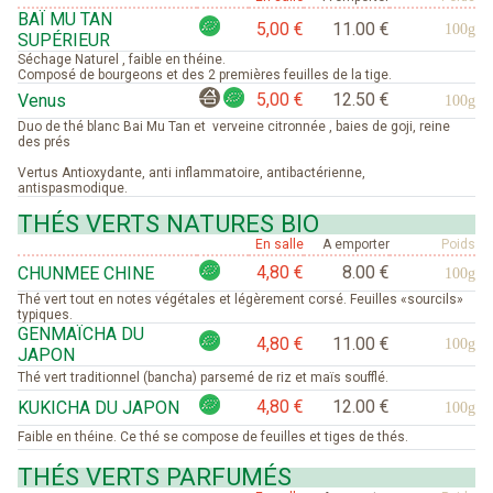
BAÏ MU TAN
5,00 €
11.00 €
100g
SUPÉRIEUR
Séchage Naturel , faible en théine.
Composé de bourgeons et des 2 premières feuilles de la tige.
5,00 €
12.50 €
Venus
100g
Duo de thé blanc Bai Mu Tan et verveine citronnée , baies de goji, reine
des prés
Vertus Antioxydante, anti inflammatoire, antibactérienne,
antispasmodique.
THÉS VERTS NATURES BIO
En salle
A emporter
Poids
4,80 €
8.00 €
CHUNMEE CHINE
100g
Thé vert tout en notes végétales et légèrement corsé. Feuilles «sourcils»
typiques.
GENMAÏCHA DU
4,80 €
11.00 €
100g
JAPON
Thé vert traditionnel (bancha) parsemé de riz et maïs soufflé.
4,80 €
12.00 €
KUKICHA DU JAPON
100g
Faible en théine. Ce thé se compose de feuilles et tiges de thés.
THÉS VERTS PARFUMÉS