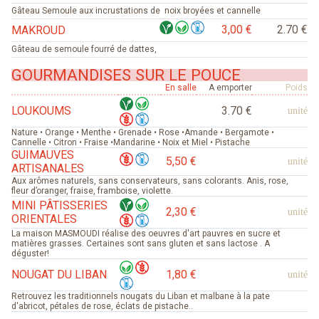
Gâteau Semoule aux incrustations de noix broyées et cannelle
3,00 €
2.70 €
MAKROUD
Gâteau de semoule fourré de dattes,
GOURMANDISES SUR LE POUCE
En salle
A emporter
Poids
LOUKOUMS
3.70 €
unité
Nature • Orange • Menthe • Grenade • Rose •Amande • Bergamote •
Cannelle • Citron • Fraise •Mandarine • Noix et Miel • Pistache
GUIMAUVES
5,50 €
unité
ARTISANALES
Aux arômes naturels, sans conservateurs, sans colorants. Anis, rose,
fleur d’oranger, fraise, framboise, violette.
MINI PÂTISSERIES
2,30 €
unité
ORIENTALES
La maison MASMOUDI réalise des oeuvres d'art pauvres en sucre et
matières grasses. Certaines sont sans gluten et sans lactose . A
déguster!
NOUGAT DU LIBAN
1,80 €
unité
Retrouvez les traditionnels nougats du Liban et malbane à la pate
d'abricot, pétales de rose, éclats de pistache..