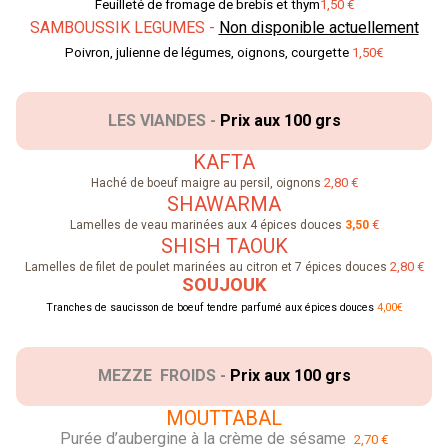
Feuilleté de fromage de brebis et thym
1,50 €
SAMBOUSSIK LEGUMES -
Non disponible actuellement
Poivron, julienne de légumes, oignons, courgette
1,50€
LES VIANDES -
Prix aux 100 grs
KAFTA
2,80 €
Haché de boeuf maigre au persil, oignons
SHAWARMA
€
Lamelles de veau marinées aux 4 épices douces
3,50
SHISH TAOUK
2,80 €
Lamelles de filet de poulet marinées au citron et 7 épices douces
SOUJOUK
Tranches de saucisson de boeuf tendre parfumé aux épices douces
4,00€
MEZZE FROIDS -
Prix aux 100 grs
MOUTTABAL
Purée d’aubergine à la crème de sésame
2,70 €